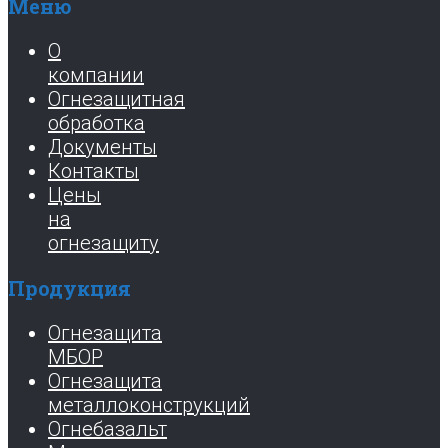
Меню
О
компании
Огнезащитная
обработка
Документы
Контакты
Цены
на
огнезащиту
Продукция
Огнезащита
МБОР
Огнезащита
металлоконструкций
Огнебазальт