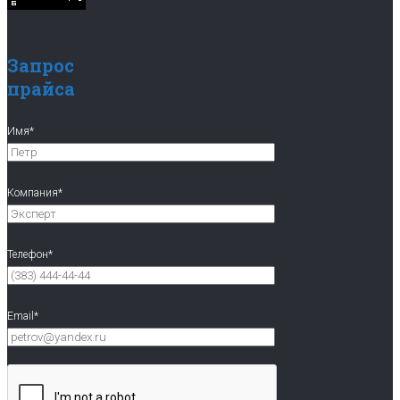
Запрос
прайса
Имя*
Компания*
Телефон*
Email*