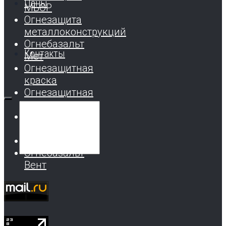
Цены
МБОР
Огнезащита
металлоконструкций
Огнебазальт
Контакты
Мет
Огнезащитная
краска
Огнезащитная
мастика
Огнезащита
воздуховодов
Огнебазальт
Огнебазальт
Вент