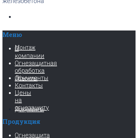
железобетона
Продукция
Меню
Монтаж
О
компании
Огнезащитная
обработка
Документы
Объекты
Контакты
Цены
на
огнезащиту
Документы
Продукция
Огнезащита